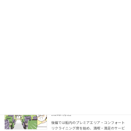
ース […]
続きを読む
夏休み直前！インターンシップ2024を開
イベント・その他
催しました。
2024年7月10日
天龍工業では例年7月、夏休み前にインターン
シップの受入を実施しております。今年は地域
の中学校2年生の他、当社に新たな仲間として
新人社員とベトナムからの技能実習生を迎え
て、計8名参加の合同オリエンテーションを開
催しました。 […]
続きを読む
ジャンボフェリーあおい編（後編）
コラボ漫画
2024年7月3日
後編では船内のプレミアエリア・コンフォート
リクライニング席を始め、満喫・満足のサービ