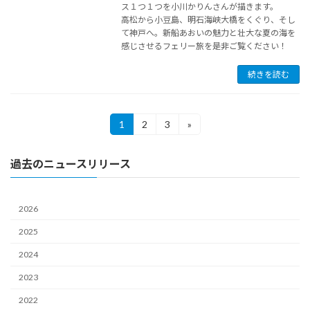
ス１つ１つを小川かりんさんが描きます。
⾼松から小⾖島、明⽯海峡⼤橋をくぐり、そし
て神⼾へ。新船あおいの魅⼒と壮⼤な夏の海を
感じさせるフェリー旅を是非ご覧ください！
続きを読む
投
1
2
3
»
固
固
固
定
定
定
稿
ペ
ペ
ペ
過去のニュースリリース
ー
ー
ー
ナ
ジ
ジ
ジ
ビ
2026
ゲ
2025
ー
2024
シ
2023
ョ
2022